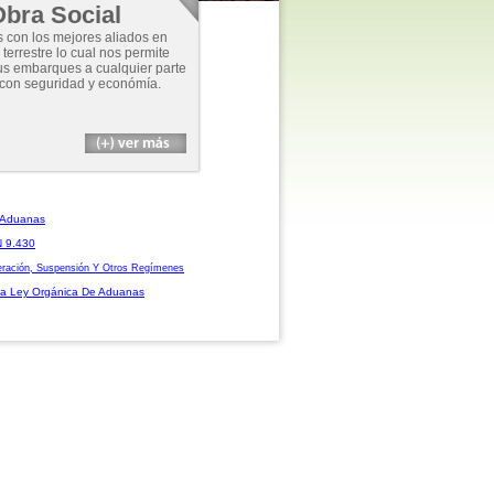
bra Social
con los mejores aliados en
 terrestre lo cual nos permite
s embarques a cualquier parte
 con seguridad y económía.
 Aduanas
N 9.430
ración, Suspensión Y Otros Regímenes
La Ley Orgánica De Aduanas