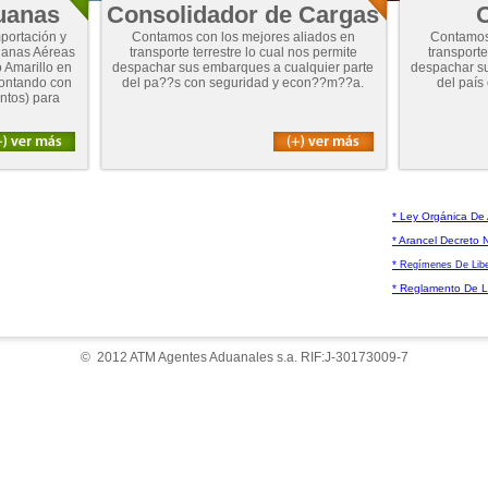
uanas
Consolidador de Cargas
O
portación y
Contamos con los mejores aliados en
Contamos 
duanas Aéreas
transporte terrestre lo cual nos permite
transporte
 Amarillo en
despachar sus embarques a cualquier parte
despachar su
contando con
del pa??s con seguridad y econ??m??a.
del país
ntos) para
* Ley Orgánica De
* Arancel Decreto 
*
Regímenes De Libe
* Reglamento De 
© 2012 ATM Agentes Aduanales s.a. RIF:J-30173009-7