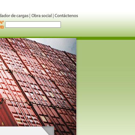
Nº
WB