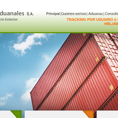
TRACKING POR USUARIO ó 
HBL/A