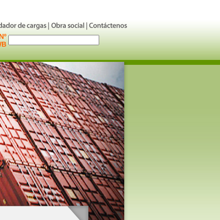
Nº
WB