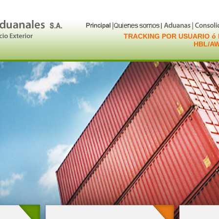
TRACKING POR USUARIO ó 
HBL/A