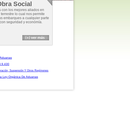
bra Social
con los mejores aliados en
 terrestre lo cual nos permite
s embarques a cualquier parte
 con seguridad y económía.
 Aduanas
N 9.430
ración, Suspensión Y Otros Regímenes
La Ley Orgánica De Aduanas