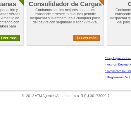
uanas
Consolidador de Cargas
O
portación y
Contamos con los mejores aliados en
Contamos 
duanas Aéreas
transporte terrestre lo cual nos permite
transporte
 Amarillo en
despachar sus embarques a cualquier parte
despachar su
contando con
del pa??s con seguridad y econ??m??a.
del país
ntos) para
* Ley Orgánica De
* Arancel Decreto 
*
Regímenes De Libe
* Reglamento De 
© 2012 ATM Agentes Aduanales s.a. RIF:J-30173009-7